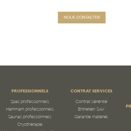
NOUS CONTACTER
PROJET
Qui sommes-nous
N
PROFESSIONNELS
CONTRAT SERVICES
Spas professionnels
Contrat sérénité
PR
Hammam professionnels
Entretien SAV
Saunas professionnels
Garantie matériel
Cryothérapie