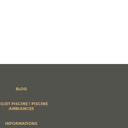
 PISCINE ! PISCINE AMBIANCES
BOUTIQUE EN LIGNE
os produits
PROFESSIONNELS
Contrats services
Blog
BLOG
OJET PISCINE ! PISCINE
AMBIANCES
INFORMATIONS