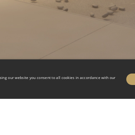
sing our website you consent to all cookies in accordance with our
A CRYOTHÉRAPIE.
la cryothérapie est un très bon moyen pour favoriser la récupératio
bienfaits de la cryothérapie à vos clients dans votre établissement