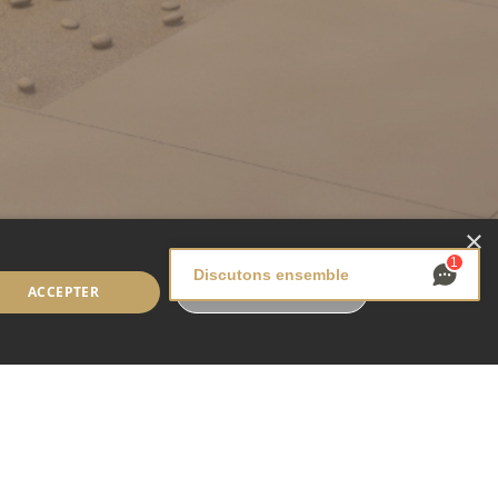
×
1
Discutons ensemble
ACCEPTER
REFUSER
n musculaire.
. Outre la