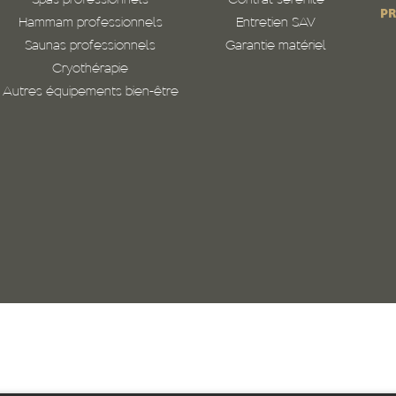
Spas professionnels
Contrat sérénité
PR
Hammam professionnels
Entretien SAV
Saunas professionnels
Garantie matériel
Cryothérapie
Autres équipements bien-être