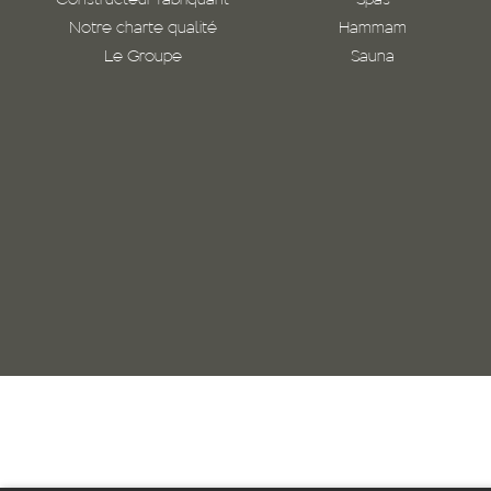
Constructeur fabriquant
Spas
Notre charte qualité
Hammam
Le Groupe
Sauna