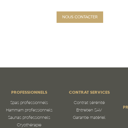
NOUS CONTACTER
PROJET
Qui sommes-nous
N
PROFESSIONNELS
CONTRAT SERVICES
Spas professionnels
Contrat sérénité
PR
Hammam professionnels
Entretien SAV
Saunas professionnels
Garantie matériel
Cryothérapie