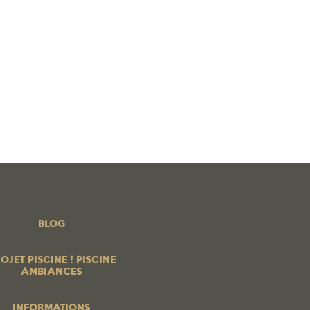
 PISCINE ! PISCINE AMBIANCES
BOUTIQUE EN LIGNE
os produits
PROFESSIONNELS
Contrats services
Blog
BLOG
OJET PISCINE ! PISCINE
AMBIANCES
INFORMATIONS