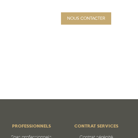
NOUS CONTACTER
PROJET
Qui sommes-nous
N
PROFESSIONNELS
CONTRAT SERVICES
Spas professionnels
Contrat sérénité