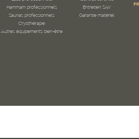
PR
Hammam professionnels
Entretien SAV
Saunas professionnels
Garantie matériel
Cryothérapie
Autres équipements bien-être