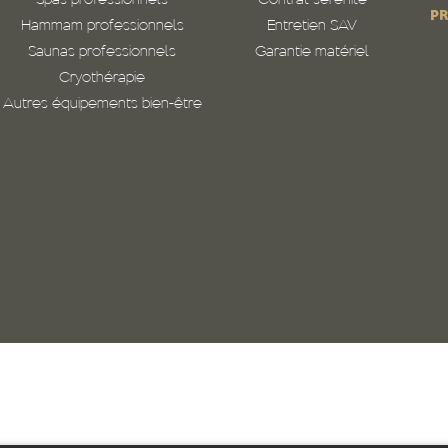
Spas professionnels
Contrat sérénité
PR
Hammam professionnels
Entretien SAV
Saunas professionnels
Garantie matériel
Cryothérapie
Autres équipements bien-être