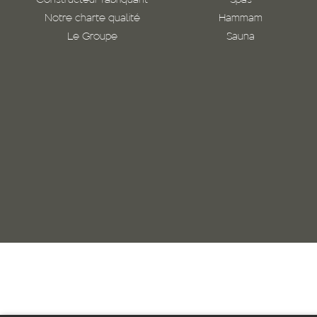
Constructeur fabriquant
Spas
Notre charte qualité
Hammam
Le Groupe
Sauna