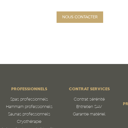
NOUS CONTACTER
PROJET
Qui sommes-nous
N
PROFESSIONNELS
CONTRAT SERVICES
Spas professionnels
Contrat sérénité
PR
Hammam professionnels
Entretien SAV
Saunas professionnels
Garantie matériel
Cryothérapie