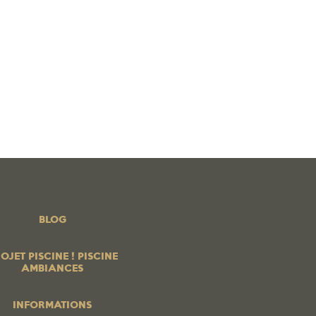
 PISCINE ! PISCINE AMBIANCES
BOUTIQUE EN LIGNE
os produits
PROFESSIONNELS
Contrats services
Blog
BLOG
OJET PISCINE ! PISCINE
AMBIANCES
INFORMATIONS