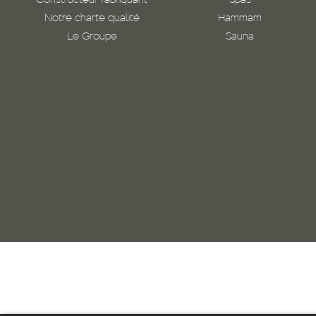
Constructeur fabriquant
Spas
Notre charte qualité
Hammam
Le Groupe
Sauna