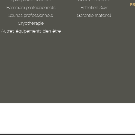
Spas professionnels
Contrat sérénité
PR
Hammam professionnels
Entretien SAV
Saunas professionnels
Garantie matériel
Cryothérapie
Autres équipements bien-être