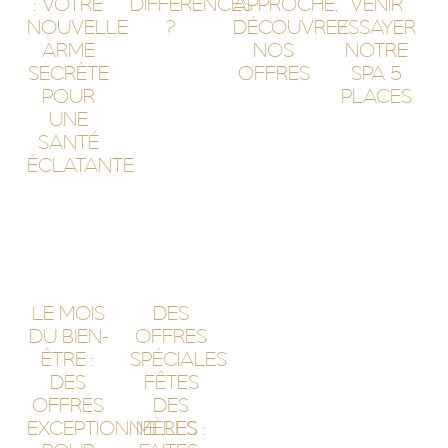
: VOTRE
DIFFÉRENCES
APPROCHE,
VENIR
NOUVELLE
?
DÉCOUVREZ
ESSAYER
ARME
NOS
NOTRE
SECRÈTE
OFFRES
SPA 5
POUR
PLACES
UNE
SANTÉ
ÉCLATANTE
LE MOIS
DES
DU BIEN-
OFFRES
ÊTRE :
SPÉCIALES
DES
FÊTES
OFFRES
DES
EXCEPTIONNELLES
MÈRES :