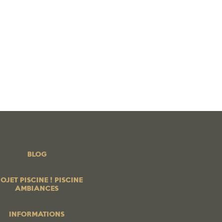
 PISCINE ! PISCINE AMBIANCES
BOUTIQUE EN LIGNE
os produits
PROFESSIONNELS
Contrats services
Blog
BLOG
OJET PISCINE ! PISCINE
AMBIANCES
INFORMATIONS