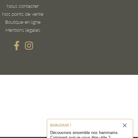
Nous contacter
Nos points de vente
Boutique en ligne
Mentions légales
BONJOUR !
Découvrons ensemble nos hammams.
Comment puis-je vous être utile ?