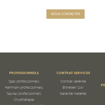
NOUS CONTACTER
PROJET
Qui sommes-nous
N
PROFESSIONNELS
CONTRAT SERVICES
Spas professionnels
Contrat sérénité
PR
Hammam professionnels
Entretien SAV
Saunas professionnels
Garantie matériel
Cryothérapie