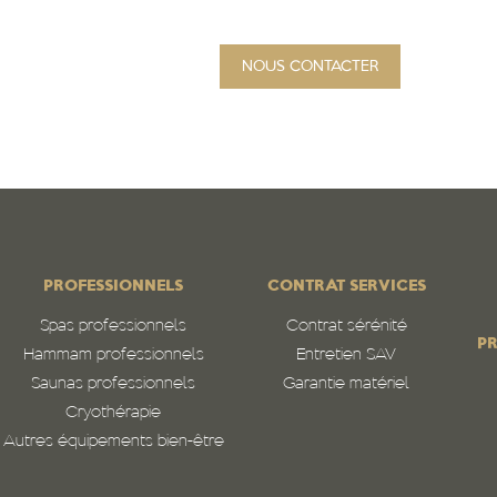
NOUS CONTACTER
PROJET
Qui sommes-nous
N
PROFESSIONNELS
CONTRAT SERVICES
Spas professionnels
Contrat sérénité
PR
Hammam professionnels
Entretien SAV
Saunas professionnels
Garantie matériel
Cryothérapie
Autres équipements bien-être