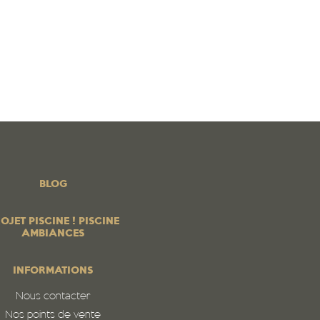
 PISCINE ! PISCINE AMBIANCES
BOUTIQUE EN LIGNE
os produits
PROFESSIONNELS
Contrats services
Blog
BLOG
OJET PISCINE ! PISCINE
AMBIANCES
INFORMATIONS
Nous contacter
Nos points de vente