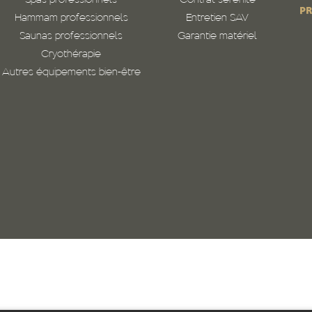
Spas professionnels
Contrat sérénité
PR
Hammam professionnels
Entretien SAV
Saunas professionnels
Garantie matériel
Cryothérapie
Autres équipements bien-être