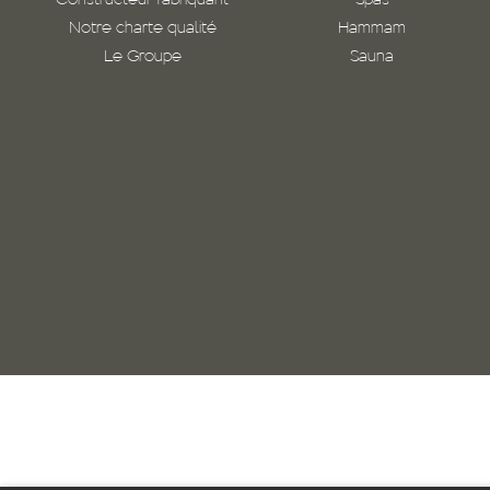
Constructeur fabriquant
Spas
Notre charte qualité
Hammam
Le Groupe
Sauna