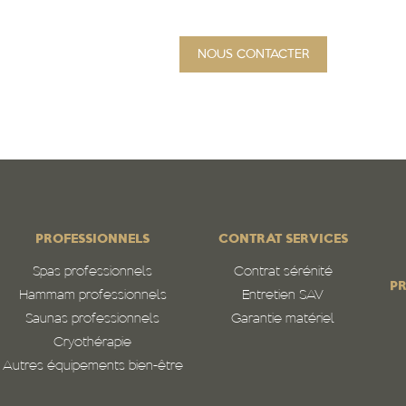
NOUS CONTACTER
PROJET
Qui sommes-nous
N
PROFESSIONNELS
CONTRAT SERVICES
Spas professionnels
Contrat sérénité
PR
Hammam professionnels
Entretien SAV
Saunas professionnels
Garantie matériel
Cryothérapie
Autres équipements bien-être