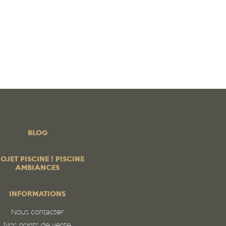
 PISCINE ! PISCINE AMBIANCES
BOUTIQUE EN LIGNE
os produits
PROFESSIONNELS
Contrats services
Blog
BLOG
OJET PISCINE ! PISCINE
AMBIANCES
INFORMATIONS
Nous contacter
Nos points de vente