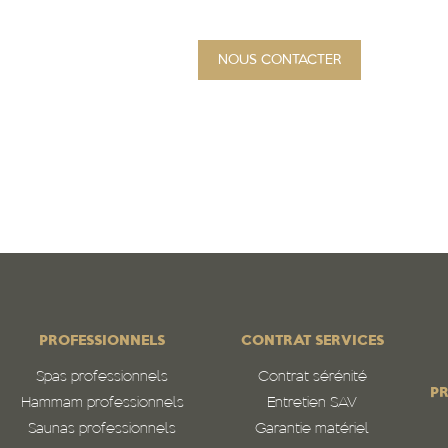
NOUS CONTACTER
PROJET
Qui sommes-nous
N
PROFESSIONNELS
CONTRAT SERVICES
Spas professionnels
Contrat sérénité
PR
Hammam professionnels
Entretien SAV
Saunas professionnels
Garantie matériel