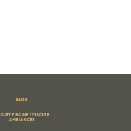
 PISCINE ! PISCINE AMBIANCES
BOUTIQUE EN LIGNE
os produits
PROFESSIONNELS
Contrats services
Blog
BLOG
OJET PISCINE ! PISCINE
AMBIANCES