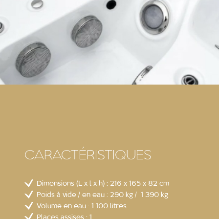
CARACTÉRISTIQUES
Dimensions (L x l x h) : 216 x 165 x 82 cm
Poids à vide / en eau : 290 kg / 1 390 kg
Volume en eau : 1 100 litres
Places assises : 1