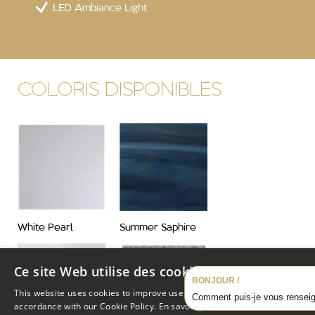
LED Ambiance Light
COLORIS DISPONIBLES
White Pearl
Summer Saphire
Ce site Web utilise des cookies
BONJOUR !
This website uses cookies to improve user experience. By using our websit
Comment puis-je vous renseig
accordance with our Cookie Policy.
En savoir plus