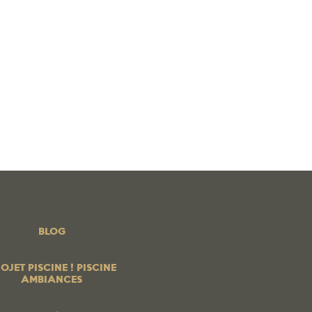
 PISCINE ! PISCINE AMBIANCES
BOUTIQUE EN LIGNE
os produits
PROFESSIONNELS
Contrats services
Blog
BLOG
OJET PISCINE ! PISCINE
AMBIANCES