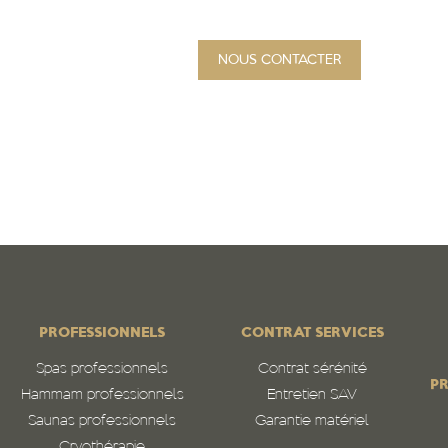
NOUS CONTACTER
PROJET
Qui sommes-nous
N
PROFESSIONNELS
CONTRAT SERVICES
Spas professionnels
Contrat sérénité
PR
Hammam professionnels
Entretien SAV
Saunas professionnels
Garantie matériel
Cryothérapie