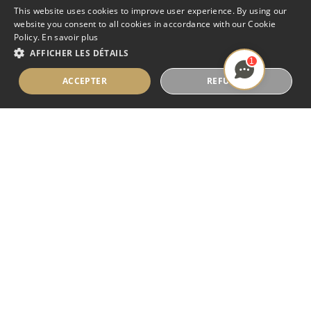
This website uses cookies to improve user experience. By using our
website you consent to all cookies in accordance with our Cookie
Policy.
En savoir plus
AFFICHER LES DÉTAILS
1
ACCEPTER
REFUSER
SAUNA OSLO
Notre modèle de sauna Oslo vous
permettra de profiter de séances bien-être
inégalées grâce à son chauffage au sol et à
ses 11 éléments chauffants disposés au sol,
sur les côtés, pour le dos et les jambes. Et si
vous souhaitez vous plonger dans une
ambiance encore plus relaxante, le ciel