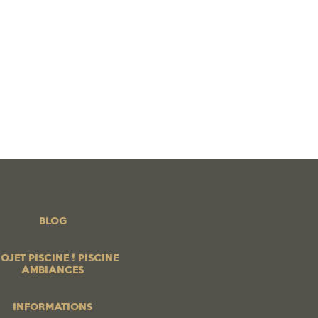
 PISCINE ! PISCINE AMBIANCES
BOUTIQUE EN LIGNE
os produits
PROFESSIONNELS
Contrats services
Blog
BLOG
OJET PISCINE ! PISCINE
AMBIANCES
INFORMATIONS