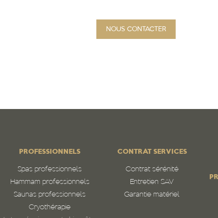
NOUS CONTACTER
PROJET
Qui sommes-nous
N
PROFESSIONNELS
CONTRAT SERVICES
Spas professionnels
Contrat sérénité
PR
Hammam professionnels
Entretien SAV
Saunas professionnels
Garantie matériel
Cryothérapie