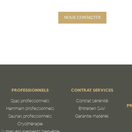
NOUS CONTACTER
PROJET
Qui sommes-nous
N
PROFESSIONNELS
CONTRAT SERVICES
Spas professionnels
Contrat sérénité
PR
Hammam professionnels
Entretien SAV
Saunas professionnels
Garantie matériel
Cryothérapie
Autres équipements bien-être