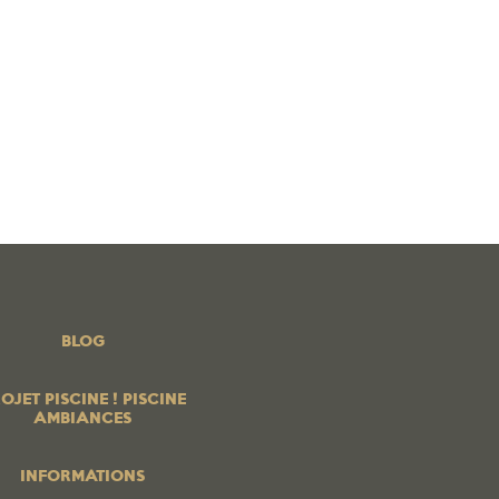
 PISCINE ! PISCINE AMBIANCES
BOUTIQUE EN LIGNE
os produits
PROFESSIONNELS
Contrats services
Blog
BLOG
OJET PISCINE ! PISCINE
AMBIANCES
INFORMATIONS