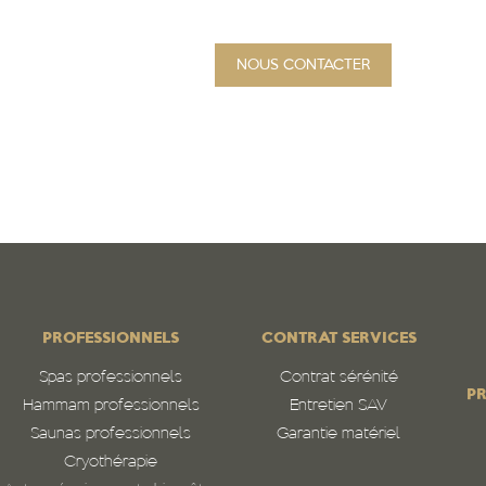
NOUS CONTACTER
PROJET
Qui sommes-nous
N
PROFESSIONNELS
CONTRAT SERVICES
Spas professionnels
Contrat sérénité
PR
Hammam professionnels
Entretien SAV
Saunas professionnels
Garantie matériel
Cryothérapie