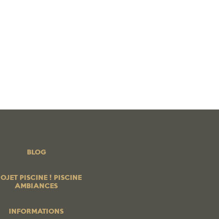
 PISCINE ! PISCINE AMBIANCES
BOUTIQUE EN LIGNE
os produits
PROFESSIONNELS
Contrats services
Blog
BLOG
OJET PISCINE ! PISCINE
AMBIANCES
INFORMATIONS