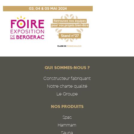
QUI SOMMES-NOUS ?
Constructeur fabriquant
Notre charte qualité
Le Groupe
NOS PRODUITS
Spas
Hammam
Sauna